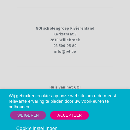
GO! scholengroep Rivierenland
Kerkstraat 3
2830 Willebroek
03 500 95 80
info@rvl.be
Huis van het GO!
Willebroekkaai 36
Wij gebruiken cookies op onze website om u de meest
1000 Brussel
relevante ervaring te bieden door uw voorkeuren te
02 790 92 00
onthouden.
info@g-o.be
WEIGEREN
ACCEPTEER
© 2025 -
Privacy
Cookie instellingen