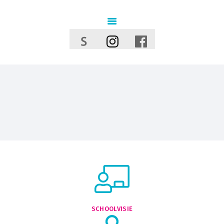
GO! basisschool Hinkelpad
GO! ONDERWIJS VAN DE VLAAMSE GEMEENSCHAP GELIJKE KANSEN – KWALITEITSVOL ONDERWIJS –
SAMEN LEREN SAMENLEVEN
INFORMATIE
AANMELDINGEN 2026-
2027
AANMELDEN KAN VANAF
25 FEBRUARI 2025 VIA DE
WEBSITE
OPEN KLASDAGEN
SCHOOLVISIE