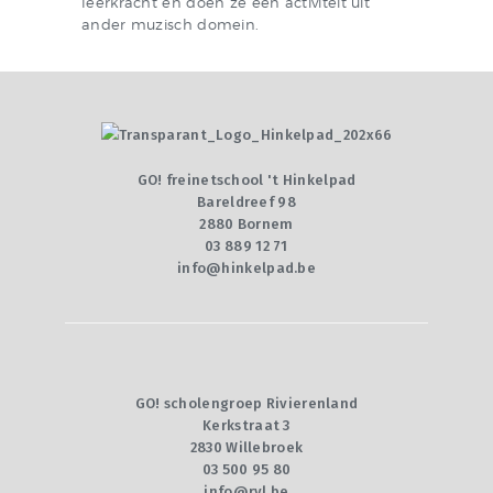
leerkracht en doen ze een activiteit uit
ander muzisch domein.
GO! freinetschool 't Hinkelpad
Bareldreef 98
2880 Bornem
03 889 12 71
info@hinkelpad.be
GO! scholengroep Rivierenland
Kerkstraat 3
2830 Willebroek
03 500 95 80
info@rvl.be