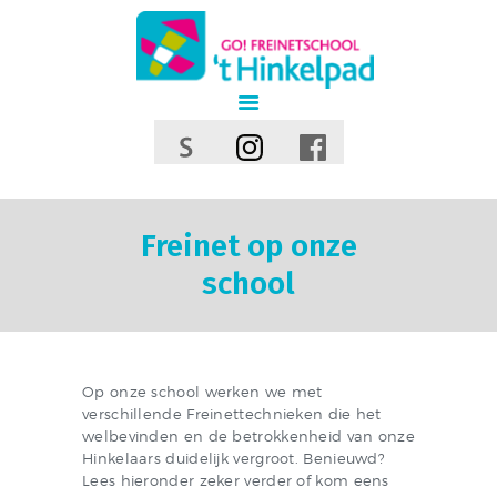
GO! basisschool Hinkelpad
GO! ONDERWIJS VAN DE VLAAMSE GEMEENSCHAP GELIJKE KANSEN – KWALITEITSVOL ONDERWIJS –
SAMEN LEREN SAMENLEVEN
INFORMATIE
AANMELDINGEN 2026-
2027
Freinet op onze
AANMELDEN KAN VANAF
school
25 FEBRUARI 2025 VIA DE
WEBSITE
OPEN KLASDAGEN
Op onze school werken we met
verschillende Freinettechnieken die het
welbevinden en de betrokkenheid van onze
Hinkelaars duidelijk vergroot. Benieuwd?
Lees hieronder zeker verder of kom eens